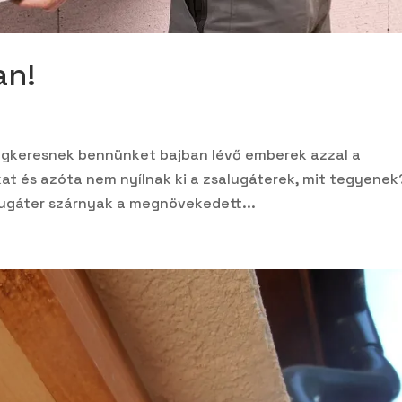
an!
egkeresnek bennünket bajban lévő emberek azzal a
at és azóta nem nyílnak ki a zsalugáterek, mit tegyenek
alugáter szárnyak a megnövekedett...