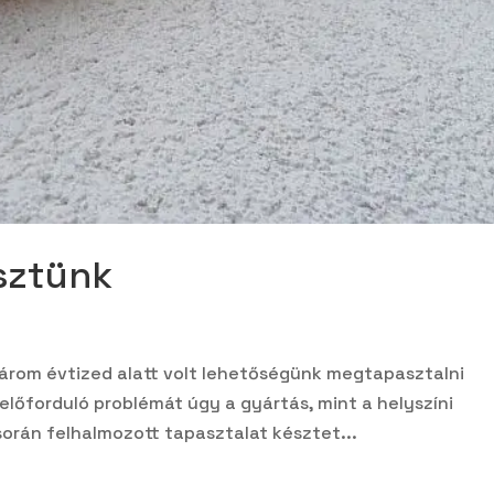
esztünk
 három évtized alatt volt lehetőségünk megtapasztalni
lőforduló problémát úgy a gyártás, mint a helyszíni
során felhalmozott tapasztalat késztet...