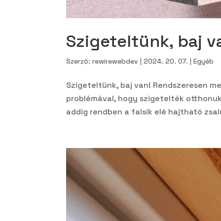
Szigeteltünk, baj v
Szerző:
rewirewebdev
|
2024. 20. 07.
|
Egyéb
Szigeteltünk, baj van! Rendszeresen m
problémával, hogy szigetelték otthonuk
addig rendben a falsík elé hajtható zs