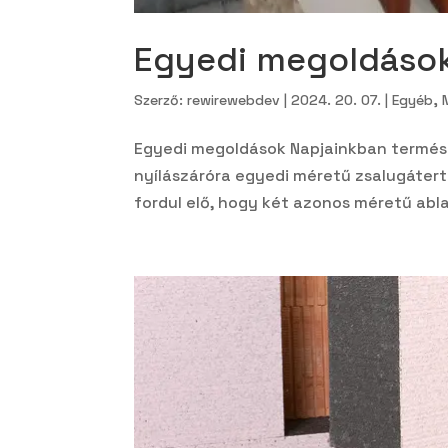
Egyedi megoldáso
Szerző:
rewirewebdev
|
2024. 20. 07.
|
Egyéb
,
Egyedi megoldások Napjainkban termész
nyílászáróra egyedi méretű zsalugátert
fordul elő, hogy két azonos méretű abla