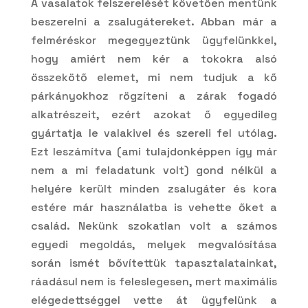
A vasalatok felszerelését követően mentünk
beszerelni a zsalugátereket. Abban már a
felméréskor megegyeztünk ügyfelünkkel,
hogy amiért nem kér a tokokra alsó
összekötő elemet, mi nem tudjuk a kő
párkányokhoz rögzíteni a zárak fogadó
alkatrészeit, ezért azokat ő egyedileg
gyártatja le valakivel és szereli fel utólag.
Ezt leszámítva (ami tulajdonképpen így már
nem a mi feladatunk volt) gond nélkül a
helyére került minden zsalugáter és kora
estére már használatba is vehette őket a
család. Nekünk szokatlan volt a számos
egyedi megoldás, melyek megvalósítása
során ismét bővítettük tapasztalatainkat,
ráadásul nem is feleslegesen, mert maximális
elégedettséggel vette át ügyfelünk a