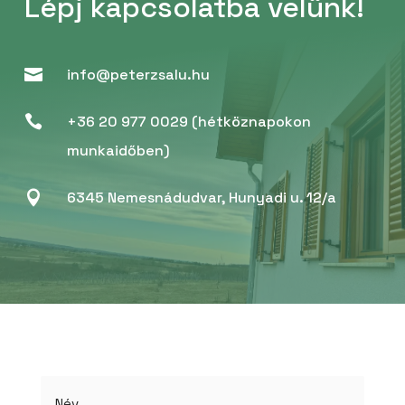
Lépj kapcsolatba velünk!

info@peterzsalu.hu

+36 20 977 0029
(hétköznapokon
munkaidőben)

6345 Nemesnádudvar, Hunyadi u. 12/a