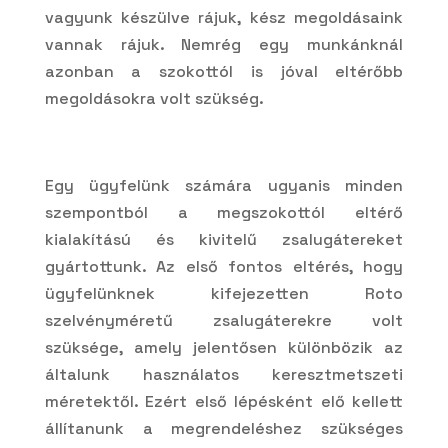
vagyunk készülve rájuk, kész megoldásaink
vannak rájuk. Nemrég egy munkánknál
azonban a szokottól is jóval eltérőbb
megoldásokra volt szükség.
Egy ügyfelünk számára ugyanis minden
szempontból a megszokottól eltérő
kialakítású és kivitelű zsalugátereket
gyártottunk. Az első fontos eltérés, hogy
ügyfelünknek kifejezetten Roto
szelvényméretű zsalugáterekre volt
szüksége, amely jelentősen különbözik az
általunk használatos keresztmetszeti
méretektől. Ezért első lépésként elő kellett
állítanunk a megrendeléshez szükséges