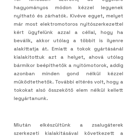
hagyományos módon kézzel legyenek
nyitható és zárhatók. Kivéve egyet, melyet
már most elektromotoros nyitószerkezettel
kért ügyfelünk azzal a céllal, hogy ha
beválik, akkor utólag a többit is ilyenre
alakíttatja át. Emiatt a tokok gyártásánál
kialakítottuk azt a helyet, ahová utólag
bármikor beépíthetők a nyitómotorok, addig
azonban minden gond nélkül kézzel
működtethetők. További eltérés volt, hogy a
tokokat alsó összekötő elem nélkül kellett
legyártanunk.
Miután elkészültünk a zsalugáterek
szerkezeti kialakításával következett a