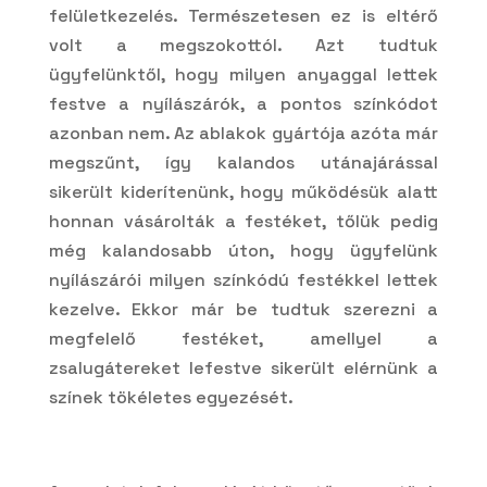
felületkezelés. Természetesen ez is eltérő
volt a megszokottól. Azt tudtuk
ügyfelünktől, hogy milyen anyaggal lettek
festve a nyílászárók, a pontos színkódot
azonban nem. Az ablakok gyártója azóta már
megszűnt, így kalandos utánajárással
sikerült kiderítenünk, hogy működésük alatt
honnan vásárolták a festéket, tőlük pedig
még kalandosabb úton, hogy ügyfelünk
nyílászárói milyen színkódú festékkel lettek
kezelve. Ekkor már be tudtuk szerezni a
megfelelő festéket, amellyel a
zsalugátereket lefestve sikerült elérnünk a
színek tökéletes egyezését.