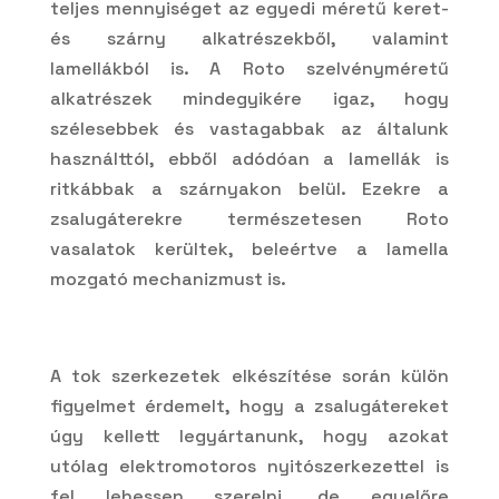
teljes mennyiséget az egyedi méretű keret-
és szárny alkatrészekből, valamint
lamellákból is. A Roto szelvényméretű
alkatrészek mindegyikére igaz, hogy
szélesebbek és vastagabbak az általunk
használttól, ebből adódóan a lamellák is
ritkábbak a szárnyakon belül. Ezekre a
zsalugáterekre természetesen Roto
vasalatok kerültek, beleértve a lamella
mozgató mechanizmust is.
A tok szerkezetek elkészítése során külön
figyelmet érdemelt, hogy a zsalugátereket
úgy kellett legyártanunk, hogy azokat
utólag elektromotoros nyitószerkezettel is
fel lehessen szerelni, de egyelőre