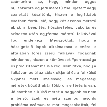
számunkra az, hogy minden egyes
nyílászáróra egyedi méretű zsalugátert vagy
spalettát készítünk, hiszen a legritkább
esetben fordul elő, hogy két azonos méretű
ablak a beépítés, hőszigetelés, vakolás és
színezés után egyforma méretű falkávával
fog rendelkezni. Megszoktuk, hogy a
hőszigetelő lapok alkalmazása ellenére is
általában lőrés szerű falkávák fogadnak
mindenhol, hiszen a kőművesek “pontossága
és precizitása” ma is a régi. Nem ritka, hogy a
falkáván belül az ablak síkjánál és a fal külső
síkjánál mért szélességi és magassági
méretek között akár több cm eltérés is van.
Jó esetben a külső méret a nagyobb és nem
a belső. Ezek és még számos hasonló
probléma számunkra már megszokottak, fel